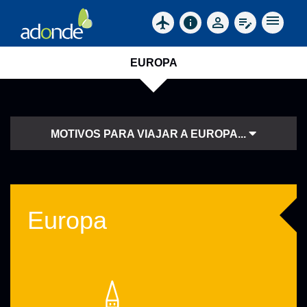
menu
flight
info
perm_identity
edit_note
EUROPA
MOTIVOS PARA VIAJAR A EUROPA...
Europa