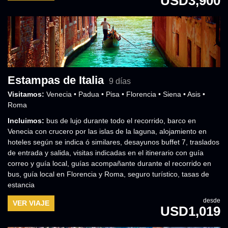
USD3,900
Estampas de Italia
9 días
Visitamos:
Venecia • Padua • Pisa • Florencia • Siena • Asis •
Roma
Incluimos:
bus de lujo durante todo el recorrido, barco en
Venecia con crucero por las islas de la laguna
,
alojamiento en
hoteles según se indica ó similares
,
desayunos buffet 7
,
traslados
de entrada y salida
,
visitas indicadas en el itinerario con guía
correo y guía local
,
guías acompañante durante el recorrido en
bus, guía local en Florencia y Roma
,
seguro turístico
,
tasas de
estancia
desde
VER VIAJE
USD1,019