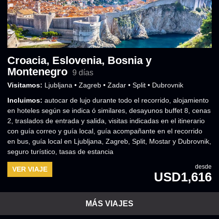
Croacia, Eslovenia, Bosnia y
Montenegro
9 días
Visitamos:
Ljubljana • Zagreb • Zadar • Split • Dubrovnik
Incluimos:
autocar de lujo durante todo el recorrido
,
alojamiento
en hoteles según se indica ó similares
,
desayunos buffet 8, cenas
2
,
traslados de entrada y salida
,
visitas indicadas en el itinerario
con guía correo y guía local
,
guía acompañante en el recorrido
en bus, guía local en Ljubljana, Zagreb, Split, Mostar y Dubrovnik
,
seguro turístico
,
tasas de estancia
desde
VER VIAJE
USD1,616
MÁS VIAJES