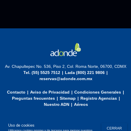
Av. Chapultepec No. 536, Piso 2, Col. Roma Norte, 06700, CDMX
Tel. (55) 5525 7512
|
Lada (800) 221 9806
|
reservas@adonde.com.mx
Contacto
|
Aviso de Privacidad
|
Condiciones Generales
|
Preguntas frecuentes
|
Sitemap
|
Registro Agencias
|
Nuestro ADN
|
Aéreos
Uso de cookies
CERRAR
Utilizamos cookies propias y de terceros para mejorar nuestros