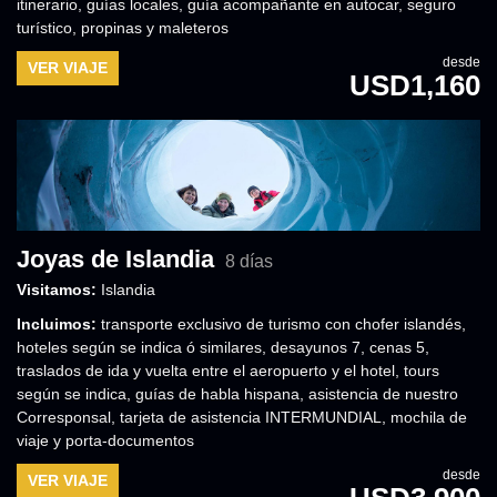
itinerario
,
guías locales, guía acompañante en autocar
,
seguro
turístico
,
propinas y maleteros
desde
VER VIAJE
USD1,160
Joyas de Islandia
8 días
Visitamos:
Islandia
Incluimos:
transporte exclusivo de turismo con chofer islandés
,
hoteles según se indica ó similares
,
desayunos 7, cenas 5
,
traslados de ida y vuelta entre el aeropuerto y el hotel
,
tours
según se indica
,
guías de habla hispana, asistencia de nuestro
Corresponsal
,
tarjeta de asistencia INTERMUNDIAL
,
mochila de
viaje y porta-documentos
desde
VER VIAJE