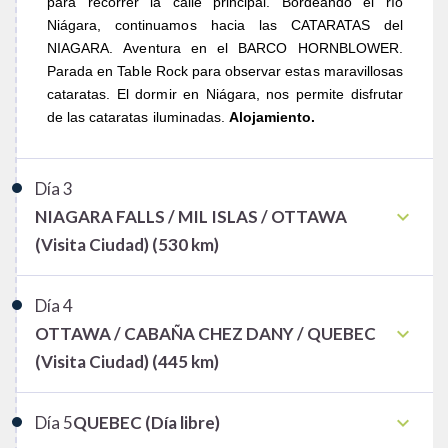
para recorrer la calle principal. Bordeando el río
Niágara, continuamos hacia las CATARATAS del
NIAGARA. Aventura en el BARCO HORNBLOWER.
Parada en Table Rock para observar estas maravillosas
cataratas. El dormir en Niágara, nos permite disfrutar
de las cataratas iluminadas.
Alojamiento.
Día
3
keyboard_arrow_down
NIAGARA FALLS / MIL ISLAS / OTTAWA
(Visita Ciudad) (530 km)
Día
4
keyboard_arrow_down
OTTAWA / CABAÑA CHEZ DANY / QUEBEC
(Visita Ciudad) (445 km)
keyboard_arrow_down
Día
5
QUEBEC (Día libre)