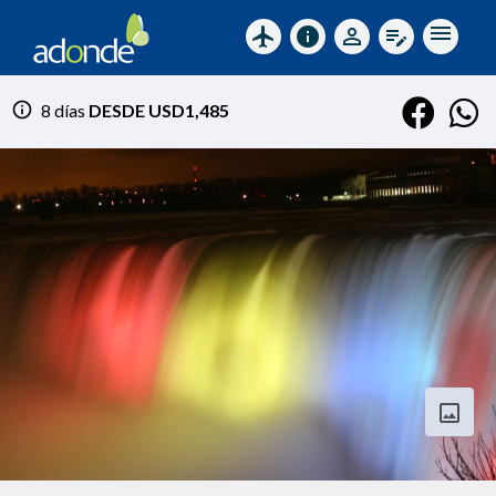
menu
flight
info
perm_identity
edit_note
info
8 días
DESDE USD1,485
photo