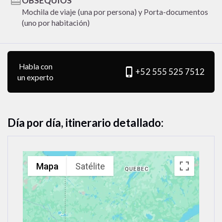
card_giftcard
OBSEQUIOS
Mochila de viaje (una por persona) y Porta-documentos
(uno por habitación)
Habla con
phone_iphone
+52 555 525 7512
un experto
Día por día, itinerario detallado:
Mapa
Satélite