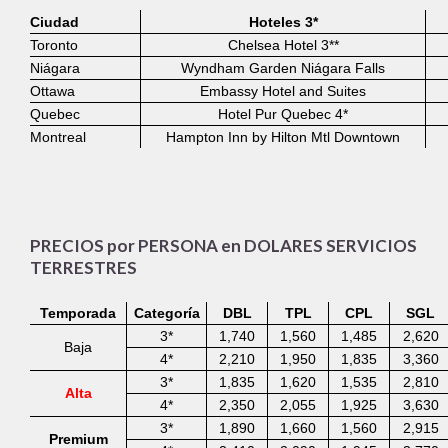
Ciudad
Hoteles
3*
Toronto
Chelsea Hotel 3**
Niágara
Wyndham Garden Niágara Falls
Ottawa
Embassy Hotel and Suites
Quebec
Hotel Pur Quebec 4*
Montreal
Hampton Inn by Hilton Mtl Downtown
PRECIOS por PERSONA en DOLARES SERVICIOS
TERRESTRES
Temporada
Categoría
DBL
TPL
CPL
SGL
3*
1,740
1,560
1,485
2,620
Baja
4*
2,210
1,950
1,835
3,360
3*
1,835
1,620
1,535
2,810
Alta
4*
2,350
2,055
1,925
3,630
3*
1,890
1,660
1,560
2,915
Premium