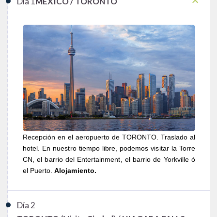
keyboard_arrow_up
Día
1
MEXICO / TORONTO
Recepción en el aeropuerto de TORONTO. Traslado al
hotel. En nuestro tiempo libre, podemos visitar la Torre
CN, el barrio del Entertainment, el barrio de Yorkville ó
el Puerto.
Alojamiento.
Día
2