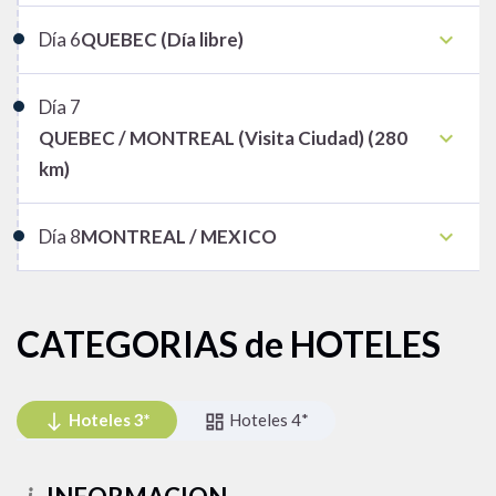
keyboard_arrow_down
Día
6
QUEBEC (Día libre)
Día
7
keyboard_arrow_down
QUEBEC / MONTREAL (Visita Ciudad) (280
km)
keyboard_arrow_down
Día
8
MONTREAL / MEXICO
CATEGORIAS de HOTELES
Hoteles 3*
Hoteles 3*
Hoteles 4*
south
south
dashboard
Hoteles 4*
dashboard