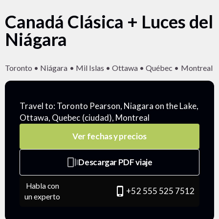
Canadá Clásica + Luces del
Niágara
Toronto • Niágara • Mil Islas • Ottawa • Québec • Montreal
Travel to: Toronto Pearson, Niagara on the Lake,
Ottawa, Quebec (ciudad), Montreal
Ver fechas y precios
web_stories
Descargar PDF viaje
Habla con
phone_iphone
+52 555 525 7512
un experto