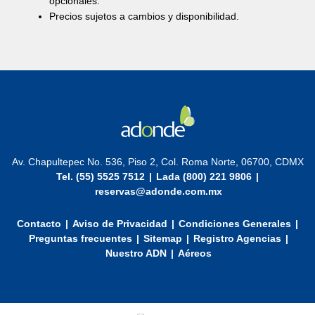
opcionales.
Precios sujetos a cambios y disponibilidad.
Av. Chapultepec No. 536, Piso 2, Col. Roma Norte, 06700, CDMX
Tel. (55) 5525 7512
|
Lada (800) 221 9806
|
reservas@adonde.com.mx
Contacto
|
Aviso de Privacidad
|
Condiciones Generales
|
Preguntas frecuentes
|
Sitemap
|
Registro Agencias
|
Nuestro ADN
|
Aéreos