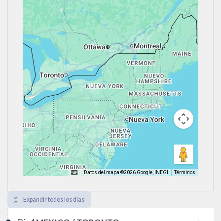
Datos del mapa ©2026 Google, INEGI
Términos
unfold_less
Expandir todos los días