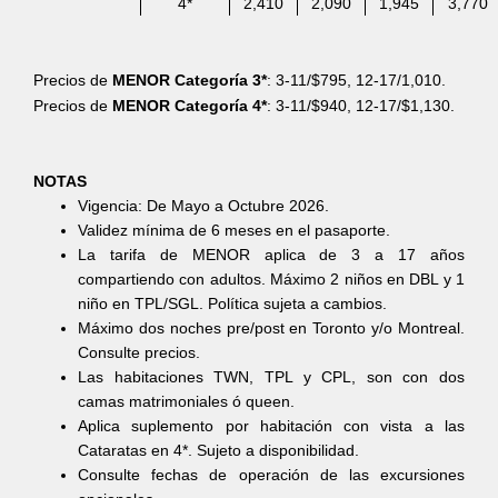
4*
2,410
2,090
1,945
3,770
Precios de
MENOR Categoría 3*
: 3-11/$795, 12-17/1,010.
Precios de
MENOR Categoría 4*
: 3-11/$940, 12-17/$1,130.
NOTAS
Vigencia: De Mayo a Octubre 2026.
Validez mínima de 6 meses en el pasaporte.
La tarifa de MENOR aplica de 3 a 17 años
compartiendo con adultos. Máximo 2 niños en DBL y 1
niño en TPL/SGL. Política sujeta a cambios.
Máximo dos noches pre/post en Toronto y/o Montreal.
Consulte precios.
Las habitaciones TWN, TPL y CPL, son con dos
camas matrimoniales ó queen.
Aplica suplemento por habitación con vista a las
Cataratas en 4*. Sujeto a disponibilidad.
Consulte fechas de operación de las excursiones